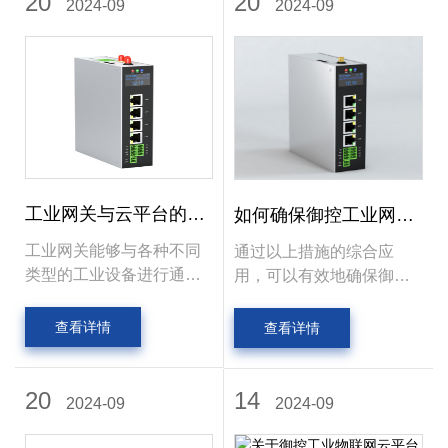
20
20
2024-09
2024-09
工业网关与云平台的完
如何确保御控工业网关
美协作
在智慧厨房中的安全
工业网关能够与各种不同
通过以上措施的综合应
性？
类型的工业设备进行通
用，可以有效地确保御控
信，如传感器、控制器、
工业网关在智慧厨房中的
仪表等。它可以实时采集
安全性，为智慧厨房的稳
查看详情
查看详情
这些设备产生的数据，包
定运行和数据安全提供有
括温度、压力、流量、电
力保障。
量等各种参数。 通过高效
20
14
2024-09
2024-09
的数据采集算法，将来自
多个设备的数据进行汇聚