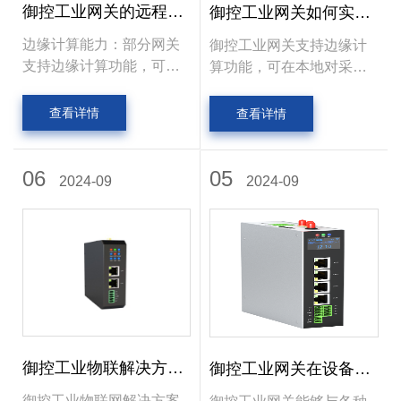
御控工业网关的远程监
御控工业网关如何实现
控功能有哪些优势？
设备远程监控？
边缘计算能力：部分网关
御控工业网关支持边缘计
支持边缘计算功能，可在
算功能，可在本地对采集
本地对采集数据进行初步
的数据进行初步分析与处
分析与处理，筛选出有价
理，筛选出有价值的数据
查看详情
查看详情
值的数据上传至云端或上
上传至云端或上位系统。
位系统，减轻网络传输和
这样既能减轻网络传输和
云端处理压力，提高整体
06
云端处理的压力，提高整
05
2024-09
2024-09
系统响应速度，还能在本
体系统的响应速度，又能
地实现一些实时性要求较
在本地实现一些实时性要
高的数据分析和决策功
求较高的数据分析和决策
能，为工业现场智能化控
功能，为工业现场的智能
制提供支持。
化控制提供支持。
御控工业物联解决方案
御控工业网关在设备上
如何落地执行
能发挥什么作用？
御控工业物联网解决方案