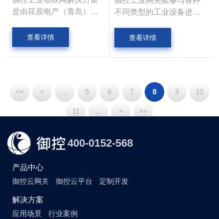
御控工业网关能够与各种
是由荏原电产（青岛）科
不同类型的工业设备进行
技有限公司自主创新研发
无缝连接，无论是传统的
的，致力于为企业提供全
PLC、传感器，还是先进
查看详情
查看详情
面、高效、智能的物联网
的智能设备。它通过丰富
应用服务，助力实现智能
的通信接口，如以太网
化升级和数字化转型12。
口、RS485 接口和 RS232
该方案覆盖硬件工业网关
接口等，实时采集设备的
<<
<
...
5
6
7
8
9
10
和软件物联网平台两大领
运行数据、状态信息和生
域。
产参数等。这些数据涵盖
11
...
>
>>
了设备的温度、压力、流
量、转速等关键指标，为
400-0152-568
后续的分析和决策提供了
基础。
产品中心
御控云网关
御控云平台
定制开发
解决方案
应用场景
行业案例