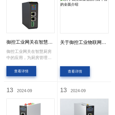
和整理，为后续的数据传
输和分析做好准备。
御控工业网关在智慧厨
关于御控工业物联网云
房的应用
平台的全面介绍
御控工业网关在智慧厨房
中的应用，为厨房管理带
来了高效、便捷、安全的
解决方案。随着科技的不
查看详情
查看详情
断进步，相信御控工业网
关将在智慧厨房领域发挥
更加重要的作用。
13
13
2024-09
2024-09