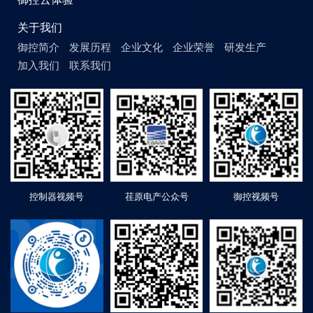
关于我们
御控简介
发展历程
企业文化
企业荣誉
研发生产
加入我们
联系我们
控制器视频号
荏原电产公众号
御控视频号