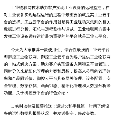
工业物联网技术助力客户实现工业设备的远程监控，在
对工业设备实现远程运维的过程中最重要的就是其工业云平
台的选择。工业云平台的作用就是将工业现场采集到的相关
数据进行分析、汇总与远程监控与调试。工业物联网方案中
发挥工业设备远程运维最为重要的的平台就是工业云平台。
今天为大家推荐一款使用性、综合性最强的工业云平台
即御控工业物联网。御控工业云平台为客户提供工业物联网
的一站式解决方案，助力客户实现设备入网和云平台管理，
同时导入来精细化管理的方案和思想，提高来公司的管理效
率和产品附近值。御控云平台具备网关管理、设备配置、安
全管理、数据存储、画面组态、精细化管理和大数据分析等
功能。关于御控云平台的特色介绍：
1. 实时监控及报警推送：通过pc和手机第一时间了解设
备的运行数据和报警状况，并发送指令，修改参数。