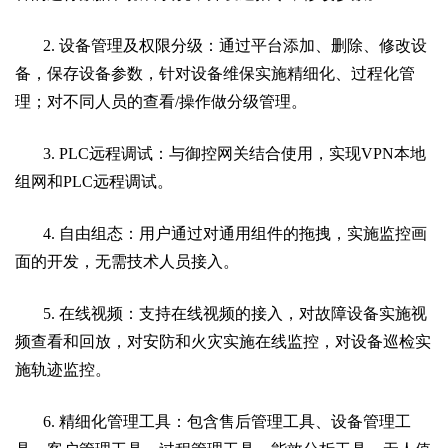
2. 设备管理及权限分级：通过平台添加、删除、修改设
备，保存设备参数，针对设备维保实施精细化、过程化管
理；对不同人员的查看/操作做分级管理。
3. PLC远程调试：与御控网关结合使用，实现VPN本地
组网和PLC远程调试。
4. 自由组态：用户通过对通用组件的拖拽，实施监控画
面的开发，无需技术人员接入。
5. 在线视频：支持在线视频的接入，对故障设备实施视
频查看和回放，对安防和火灾实施在线监控，对设备巡检实
施轨迹监控。
6. 精细化管理工具：包含售后管理工具、设备管理工