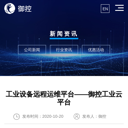
EN
新闻资讯
公司新闻
行业资讯
优惠活动
工业设备远程运维平台——御控工业云
平台
发布时间：2020-10-20
发布人：御控