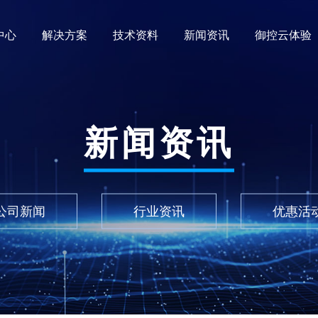
中心
解决方案
技术资料
新闻资讯
御控云体验
新闻资讯
公司新闻
行业资讯
优惠活