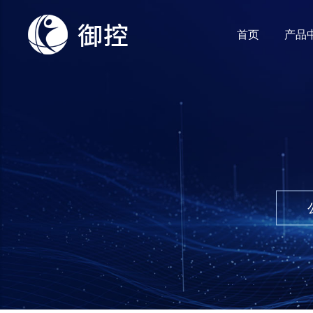
首页
产品