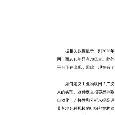
据相关数据显示，到2026
网，而2018年只有70亿台
平台正在出现，因此，现在有了
如何定义工业物联网？广义
来的实现。这种定义很容易导致
自动化、连接性和分析来提高运
界各地各种规模的组织都在构建