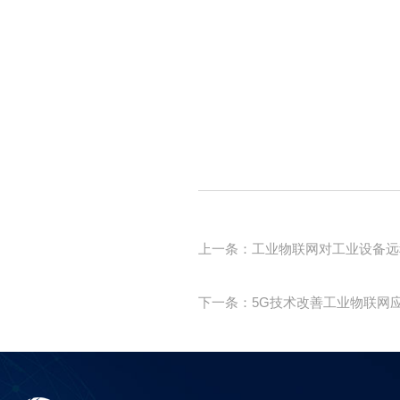
上一条：工业物联网对工业设备远
下一条：5G技术改善工业物联网