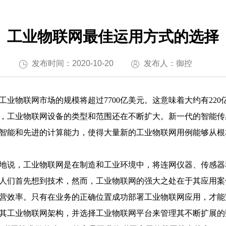
工业物联网最佳运用方式的选择
发布时间：2020-10-20
发布人：御控
年工业物联网市场的规模将超过7700亿美元。这意味着大约有22
。此外，工业物联网设备的类型和范围还在不断扩大。新一代的智能
智能和先进的计算能力，使得大量新的工业物联网用例能够从根
地说，工业物联网是在制造和工业环境中，将连网仪器、传感器
人们首先想到技术，然而，工业物联网的强大之处在于其应用案
营效率。只有在业务的正确位置成功部署工业物联网应用，才能
其工业物联网架构，并选择工业物联网平台来管理其不断扩展的