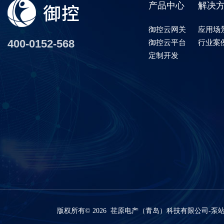
产品中心
解决
御控云网关
应用场
400-0152-568
御控云平台
行业案
定制开发
版权所有© 2026 荏原电产（青岛）科技有限公司-