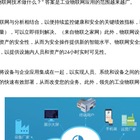
物联网技术做什么？” 答案是工业物联网应用的范围越来越广。
联网与分析相结合，以便持续监控健康和安全的关键绩效指标，
量），可以立即得到解决。（来自物联之家网）此外，物联网设
资产的安全性，从而为安全操作提供新的智能水平。物联网安全
，以提供设施内人员和资产的24小时实时可见性。
将设备与企业应用集成在一起，以实现人员、系统和设备之间的
的快速有效部署，从而改变您的业务。此外，领先的工业物联网